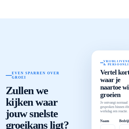
VRIJBLIJVEN
& PERSOONL
Vertel kor
EVEN SPARREN OVER
GROEI
waar je
naartoe wi
Zullen we
groeien
kijken waar
Je ontvangt normaal
gesproken binnen éé
jouw snelste
werkdag een reactie.
groeikans ligt?
Naam
Bedrij