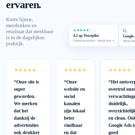
ervaren.
Korte lijnen,
meedenken en
G
★★★★★
resultaat dat merkbaar
4,2 op Trustpilot
Google-
is in de dagelijkse
9 openbare reviews · bekijk bron ↗
Bekijk all
praktijk.
★★★★★
★★★★★
★★★★★
“
Onze site is
“
Onze
“
Het ontwer
super
website en
overtrof onz
geworden.
social
verwachting
We merken
kanalen
duidelijk,
dat het
zijn lokaal
overzichtelij
dankzij de
beter
en clean. Oo
advertenties
vindbaar
Google Ads i
ook drukker
en dat
goed