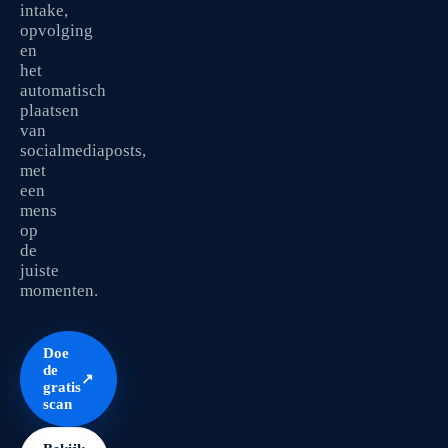
intake,
opvolging
en
het
automatisch
plaatsen
van
socialmediaposts,
met
een
mens
op
de
juiste
momenten.
Doe
de
↗
gratis
scan