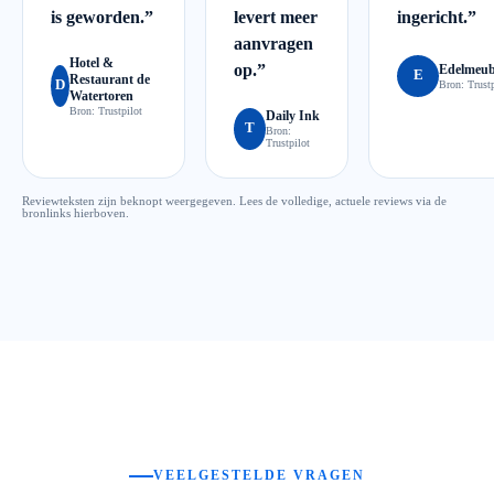
is geworden.
”
levert meer
ingericht.
”
aanvragen
Hotel &
op.
”
Edelmeub
E
Restaurant de
D
Bron:
Trustp
Watertoren
Bron:
Trustpilot
Daily Ink
T
Bron:
Trustpilot
Reviewteksten zijn beknopt weergegeven. Lees de volledige, actuele reviews via de
bronlinks hierboven.
VEELGESTELDE VRAGEN