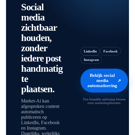
Social
media
zichtbaar
houden,
zonder
LinkedIn
Facebook
iedere post
Instagram
handmatig
Bekijk social
te
media
↗
automatisering
plaatsen.
Een betaalde oplossing binnen
Market-Ai kan
onze marketingdiensten.
afgesproken content
automatisch
publiceren op
LinkedIn, Facebook
en Instagram.
Dagelijks, wekelijks