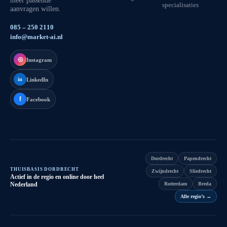
meer passende
specialisaties
aanvragen willen.
085 – 250 2110
info@market-ai.nl
◎
Instagram
LinkedIn
in
f
Facebook
Dordrecht
Papendrecht
THUISBASIS DORDRECHT
Zwijndrecht
Sliedrecht
Actief in de regio en online door heel
Nederland
Rotterdam
Breda
Alle regio’s
→