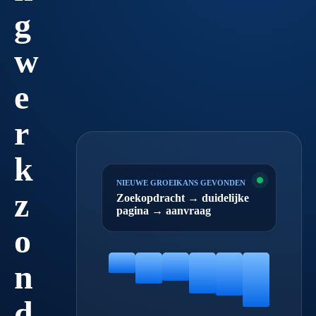
g
w
e
r
k
NIEUWE GROEIKANS GEVONDEN
z
Zoekopdracht → duidelijke
pagina → aanvraag
o
n
d