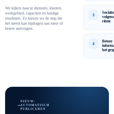
We kijken naar je diensten, klanten,
Socialm
werkgebied, capaciteit en huidige
3
volgens
resultaten. Zo kiezen we de stap die
ritme
het meest kan bijdragen aan meer of
betere aanvragen.
Betere
4
informa
het ges
NIEUW:
AUTOMATISCH
PUBLICEREN