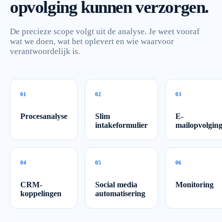
opvolging kunnen verzorgen.
De precieze scope volgt uit de analyse. Je weet vooraf
wat we doen, wat het oplevert en wie waarvoor
verantwoordelijk is.
0
1
0
2
0
3
Procesanalyse
Slim
E-
intakeformulier
mailopvolgin
0
4
0
5
0
6
CRM-
Social media
Monitoring
koppelingen
automatisering