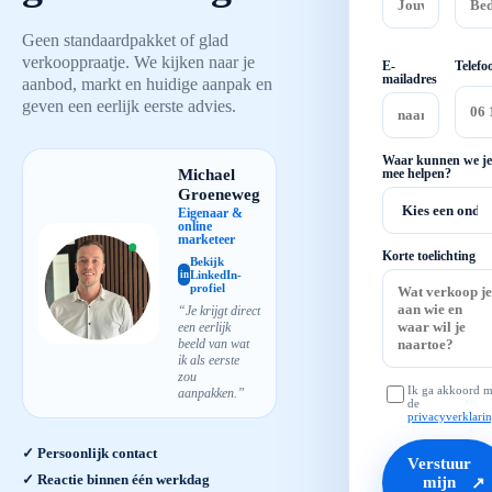
Geen standaardpakket of glad
verkooppraatje. We kijken naar je
E-
Telefo
mailadres
aanbod, markt en huidige aanpak en
geven een eerlijk eerste advies.
Waar kunnen we je
Michael
mee helpen?
Groeneweg
Eigenaar &
online
marketeer
Korte toelichting
Bekijk
LinkedIn-
in
profiel
“Je krijgt direct
een eerlijk
beeld van wat
ik als eerste
zou
Ik ga akkoord m
aanpakken.”
de
privacyverklari
✓ Persoonlijk contact
Verstuur
✓ Reactie binnen één werkdag
mijn
↗