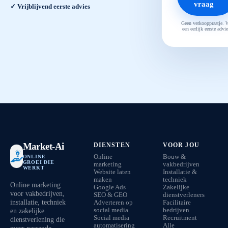
vraag
✓ Vrijblijvend eerste advies
Geen verkooppraatje. 
een eerlijk eerste advie
Market-Ai
DIENSTEN
VOOR JOU
Online
Bouw &
ONLINE
GROEI DIE
marketing
vakbedrijven
WERKT
Website laten
Installatie &
maken
techniek
Online marketing
Google Ads
Zakelijke
voor vakbedrijven,
SEO & GEO
dienstverleners
installatie, techniek
Adverteren op
Facilitaire
en zakelijke
social media
bedrijven
Social media
Recruitment
dienstverlening die
automatisering
Alle