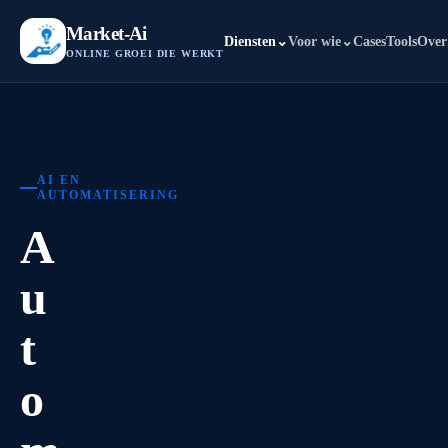
Market-Ai
Diensten
⌄
Voor wie
⌄
Cases
Tools
Over
ONLINE GROEI DIE WERKT
AI EN
AUTOMATISERING
A
u
t
o