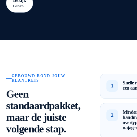
Bekijk
cases
GEBOUWD ROND JOUW
KLANTREIS
Snelle 
1
een aa
Geen
standaardpakket,
Minde
maar de juiste
2
handma
overty
volgende stap.
najage