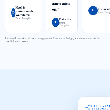
aanvragen
Hotel &
op.
”
Edelmeub
E
Restaurant de
D
Bron:
Trustp
Watertoren
Bron:
Trustpilot
Daily Ink
T
Bron:
Trustpilot
Reviewteksten zijn beknopt weergegeven. Lees de volledige, actuele reviews via de
bronlinks hierboven.
VRIJBLIJVEN
& PERSOONL