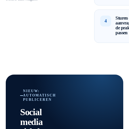
Sturen
4
aanvrag
de prak
passen
NIEUW:
AUTOMATISCH
PUBLICEREN
Social
media