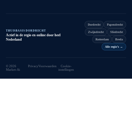
Dordrecht
Papendrecht
THUISBASIS DORDRECHT
Zwijndrecht
Sliedrecht
Actief in de regio en online door heel
Nederland
Rotterdam
Breda
Alle regio’s
→
©
2026
Privacy
Voorwaarden
Cookie-
Market-Ai
instellingen