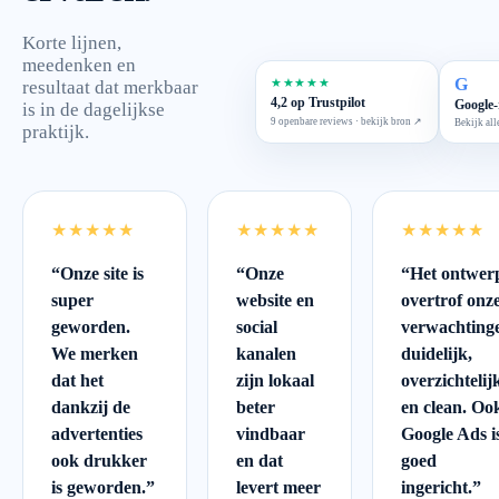
Korte lijnen,
meedenken en
G
★★★★★
resultaat dat merkbaar
4,2 op Trustpilot
Google-
is in de dagelijkse
9 openbare reviews · bekijk bron ↗
Bekijk all
praktijk.
★★★★★
★★★★★
★★★★★
“
Onze site is
“
Onze
“
Het ontwer
super
website en
overtrof onz
geworden.
social
verwachting
We merken
kanalen
duidelijk,
dat het
zijn lokaal
overzichtelij
dankzij de
beter
en clean. Oo
advertenties
vindbaar
Google Ads i
ook drukker
en dat
goed
is geworden.
”
levert meer
ingericht.
”