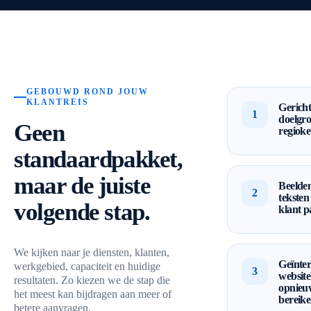
GEBOUWD ROND JOUW
KLANTREIS
Gericht
1
doelgro
Geen
regioke
standaardpakket,
maar de juiste
Beelde
2
teksten 
volgende stap.
klant p
We kijken naar je diensten, klanten,
Geïnter
werkgebied, capaciteit en huidige
3
websit
resultaten. Zo kiezen we de stap die
opnieu
het meest kan bijdragen aan meer of
bereik
betere aanvragen.