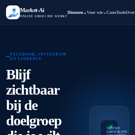
Market-Ai
Diensten
⌄
Voor wie
⌄
Cases
Tools
Over
ONLINE GROEI DIE WERKT
FACEBOOK, INSTAGRAM
EN LINKEDIN
Blijf
zichtbaar
bij de
doelgroep
NIEUWE
GROEIKANS