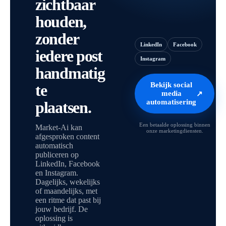
zichtbaar
houden,
zonder
LinkedIn
Facebook
iedere post
Instagram
handmatig
Bekijk social
te
media
↗
automatisering
plaatsen.
Een betaalde oplossing binnen
Market-Ai kan
onze marketingdiensten.
afgesproken content
automatisch
publiceren op
LinkedIn, Facebook
en Instagram.
Dagelijks, wekelijks
of maandelijks, met
een ritme dat past bij
jouw bedrijf. De
oplossing is