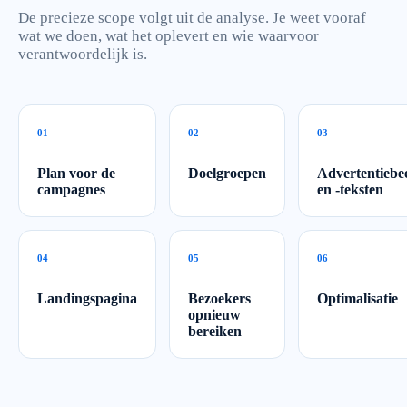
De precieze scope volgt uit de analyse. Je weet vooraf
wat we doen, wat het oplevert en wie waarvoor
verantwoordelijk is.
0
1
0
2
0
3
Plan voor de
Doelgroepen
Advertentiebe
campagnes
en -teksten
0
4
0
5
0
6
Landingspagina
Bezoekers
Optimalisatie
opnieuw
bereiken