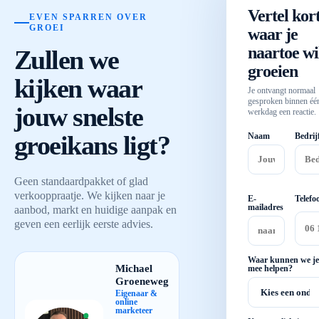
Vertel kor
EVEN SPARREN OVER
GROEI
waar je
naartoe wi
Zullen we
groeien
kijken waar
Je ontvangt normaal
gesproken binnen éé
jouw snelste
werkdag een reactie.
groeikans ligt?
Naam
Bedrij
Geen standaardpakket of glad
verkooppraatje. We kijken naar je
E-
Telefo
mailadres
aanbod, markt en huidige aanpak en
geven een eerlijk eerste advies.
Waar kunnen we je
Michael
mee helpen?
Groeneweg
Eigenaar &
online
marketeer