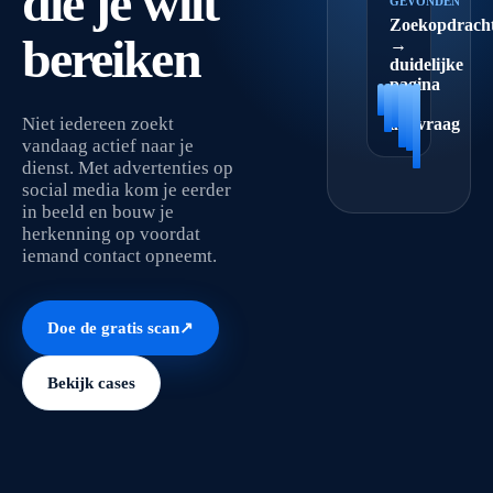
die je wilt
GEVONDEN
Zoekopdrach
bereiken
→
duidelijke
pagina
→
Niet iedereen zoekt
aanvraag
vandaag actief naar je
dienst. Met advertenties op
social media kom je eerder
in beeld en bouw je
herkenning op voordat
iemand contact opneemt.
Doe de gratis scan
↗
Bekijk cases