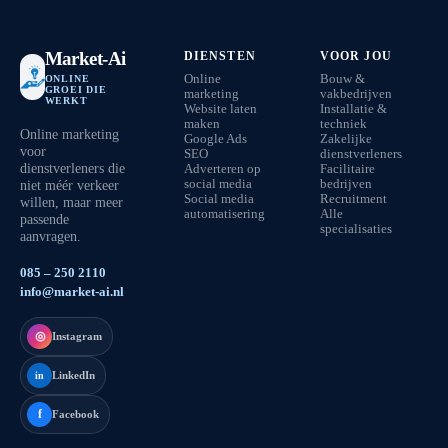
Market-Ai
DIENSTEN
VOOR JOU
Online
Bouw &
ONLINE
GROEI DIE
marketing
vakbedrijven
WERKT
Website laten
Installatie &
maken
techniek
Online marketing
Google Ads
Zakelijke
voor
SEO
dienstverleners
dienstverleners die
Adverteren op
Facilitaire
niet méér verkeer
social media
bedrijven
Social media
Recruitment
willen, maar meer
automatisering
Alle
passende
specialisaties
aanvragen.
085 – 250 2110
info@market-ai.nl
◎
Instagram
LinkedIn
in
f
Facebook