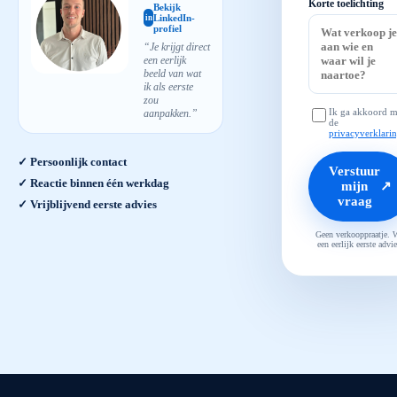
Korte toelichting
Bekijk
LinkedIn-
in
profiel
“Je krijgt direct
een eerlijk
beeld van wat
ik als eerste
zou
Ik ga akkoord m
aanpakken.”
de
privacyverklari
✓ Persoonlijk contact
Verstuur
✓ Reactie binnen één werkdag
mijn
↗
vraag
✓ Vrijblijvend eerste advies
Geen verkooppraatje. 
een eerlijk eerste advie