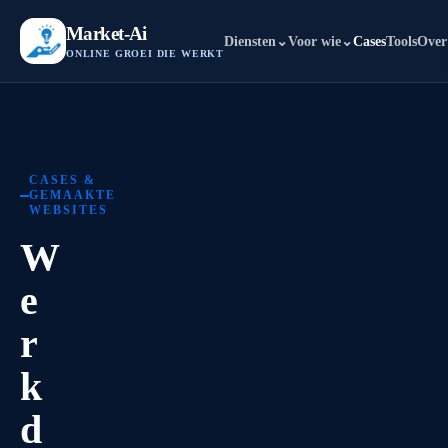
Market-Ai
Diensten
⌄
Voor wie
⌄
Cases
Tools
Over
ONLINE GROEI DIE WERKT
CASES &
GEMAAKTE
WEBSITES
W
e
r
k
d