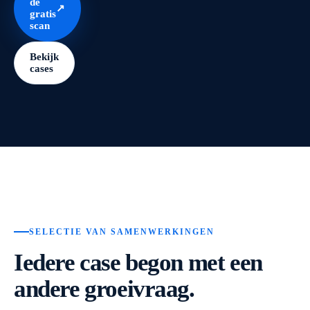
de
↗
gratis
scan
Bekijk
cases
SELECTIE VAN SAMENWERKINGEN
Iedere case begon met een
andere groeivraag.