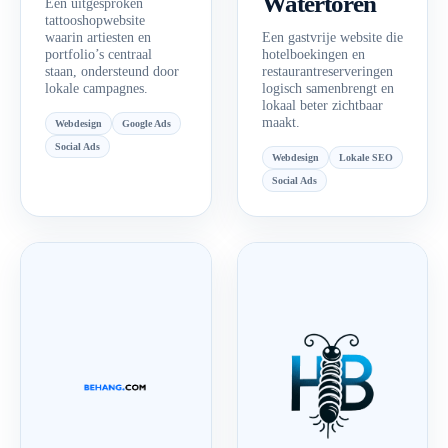
Watertoren
Een uitgesproken
tattooshopwebsite
waarin artiesten en
Een gastvrije website die
portfolio’s centraal
hotelboekingen en
staan, ondersteund door
restaurantreserveringen
lokale campagnes.
logisch samenbrengt en
lokaal beter zichtbaar
maakt.
Webdesign
Google Ads
Social Ads
Webdesign
Lokale SEO
Social Ads