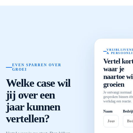
VRIJBLIJVEN
& PERSOONL
Vertel kor
EVEN SPARREN OVER
waar je
GROEI
naartoe wi
Welke case wil
groeien
jij over een
Je ontvangt normaal
gesproken binnen éé
werkdag een reactie.
jaar kunnen
Naam
Bedrij
vertellen?