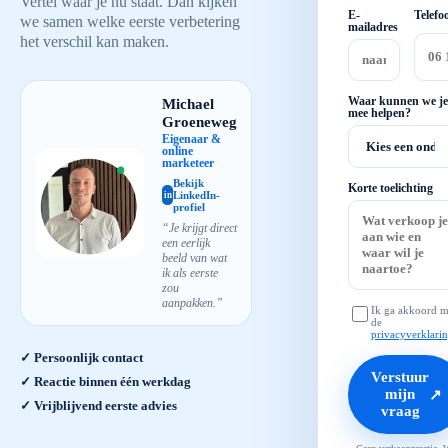
Vertel waar je nu staat. Dan kijken
E-
Telefo
we samen welke eerste verbetering
mailadres
het verschil kan maken.
Michael
Waar kunnen we je
mee helpen?
Groeneweg
Eigenaar &
online
marketeer
Bekijk
Korte toelichting
LinkedIn-
in
profiel
“Je krijgt direct
een eerlijk
beeld van wat
ik als eerste
zou
aanpakken.”
Ik ga akkoord m
de
privacyverklari
✓ Persoonlijk contact
Verstuur
✓ Reactie binnen één werkdag
mijn
↗
✓ Vrijblijvend eerste advies
vraag