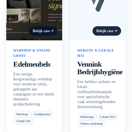
Bekijk case ↗
Bekijk case ↗
WEBSHOP & ONLINE
WEBSITE & LOKALE
GROEI
SEO
Edelmeubels
Vennink
Bedrijfshygiëne
Een rustige,
hoogwaardige webshop
Een heldere website en
voor moderne tafels,
lokale
gekoppeld aan
vindbaarheidsaanpak
campagnes en een steeds
voor specialistische,
slimmere
vaak seizoensgebonden
productbeleving.
dienstverlening.
Webshop
Configurator
Webdesign
Lokale SEO
Google Ads
Online marketing