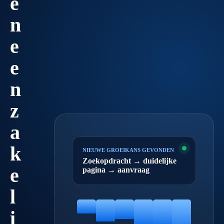
é
n
e
e
n
z
a
k
NIEUWE GROEIKANS GEVONDEN
Zoekopdracht → duidelijke
e
pagina → aanvraag
l
i