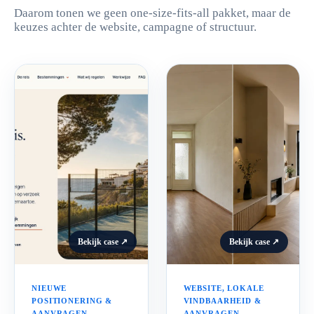
Daarom tonen we geen one-size-fits-all pakket, maar de
keuzes achter de website, campagne of structuur.
Bekijk case ↗
Bekijk case ↗
NIEUWE
WEBSITE, LOKALE
POSITIONERING &
VINDBAARHEID &
AANVRAGEN
AANVRAGEN