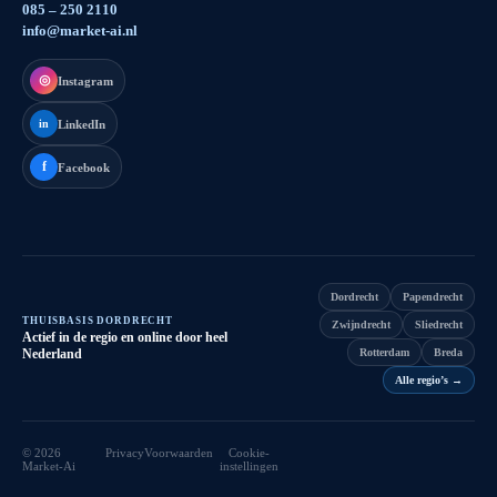
085 – 250 2110
info@market-ai.nl
◎
Instagram
LinkedIn
in
f
Facebook
Dordrecht
Papendrecht
THUISBASIS DORDRECHT
Zwijndrecht
Sliedrecht
Actief in de regio en online door heel
Nederland
Rotterdam
Breda
Alle regio’s
→
©
2026
Privacy
Voorwaarden
Cookie-
Market-Ai
instellingen