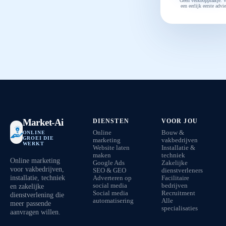
Geen verkooppraatje. 
een eerlijk eerste advie
Market-Ai
DIENSTEN
VOOR JOU
Online
Bouw &
ONLINE
GROEI DIE
marketing
vakbedrijven
WERKT
Website laten
Installatie &
maken
techniek
Online marketing
Google Ads
Zakelijke
voor vakbedrijven,
SEO & GEO
dienstverleners
installatie, techniek
Adverteren op
Facilitaire
en zakelijke
social media
bedrijven
Social media
Recruitment
dienstverlening die
automatisering
Alle
meer passende
specialisaties
aanvragen willen.