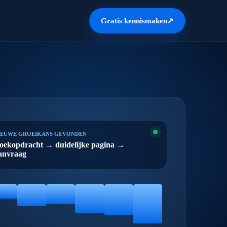
Gratis kennismaken
↗
IEUWE GROEIKANS GEVONDEN
oekopdracht → duidelijke pagina →
anvraag