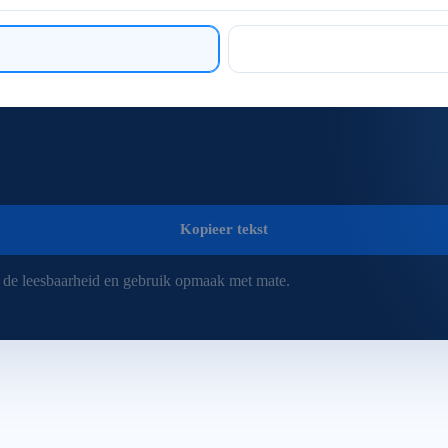
Kopieer tekst
d de leesbaarheid en gebruik opmaak met mate.