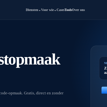
Diensten
⌄
Voor wie
⌄
Cases
Tools
Over ons
kstopmaak
N
Z
a
ode-opmaak. Gratis, direct en zonder