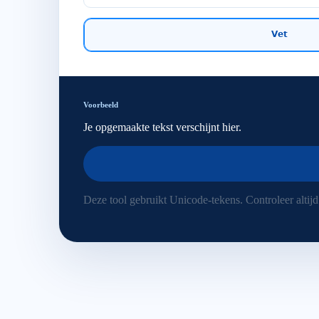
𝗩𝗲𝘁
Voorbeeld
Je opgemaakte tekst verschijnt hier.
Deze tool gebruikt Unicode-tekens. Controleer altij