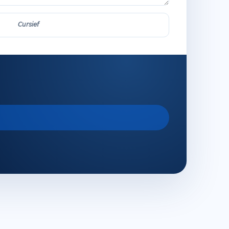
𝘊𝘶𝘳𝘴𝘪𝘦𝘧