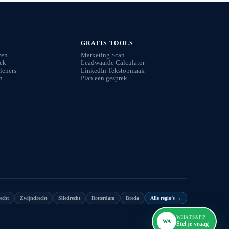
GRATIS TOOLS
ven
Marketing Scan
iek
Leadwaarde Calculator
leners
LinkedIn Tekstopmaak
n
Plan een gesprek
echt
Zwijndrecht
Sliedrecht
Rotterdam
Breda
Alle regio’s
→
WHATSAPP
WA
Stel je vraag