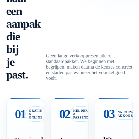
een
aanpak
die
bij
Geen lange verkooppresentatie of
je
standaardpakket. We beginnen met
begrijpen, maken daarna de keuzes concreet
past.
en starten pas wanneer het voorstel goed
voelt.
03
01
02
GRATIS
HELDER
NA JOUW
&
&
AKKOORD
ONLINE
PASSEND