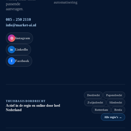
automatisering
passende
aanvragen.
085 – 250 2110
info@market-ai.nl
◎
Instagram
LinkedIn
in
f
Facebook
Dordrecht
Papendrecht
THUISBASIS DORDRECHT
Zwijndrecht
Sliedrecht
Actief in de regio en online door heel
Nederland
Rotterdam
Breda
Alle regio’s
→