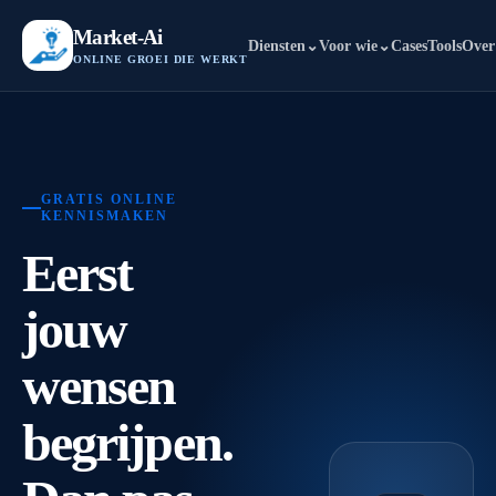
Market-Ai
Diensten
⌄
Voor wie
⌄
Cases
Tools
Over
ONLINE GROEI DIE WERKT
GRATIS ONLINE
KENNISMAKEN
Eerst
jouw
wensen
begrijpen.