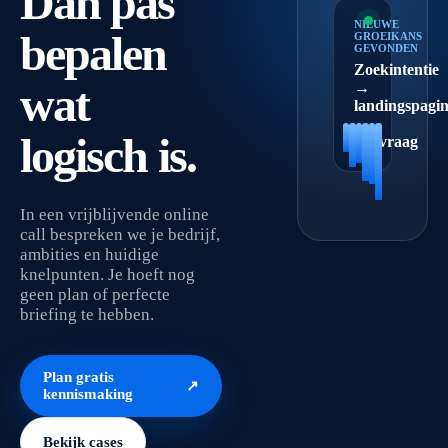
Dan pas
NIEUWE
bepalen
GROEIKANS
GEVONDEN
Zoekintentie
wat
→
landingspagi
→
logisch is.
aanvraag
In een vrijblijvende online
call bespreken we je bedrijf,
ambities en huidige
knelpunten. Je hoeft nog
geen plan of perfecte
briefing te hebben.
Plan gratis
↗
kennismaking
Bekijk cases