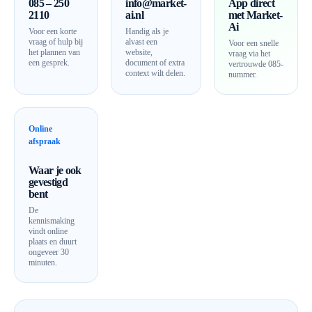
085 – 250
info@market-
App direct
2110
ai.nl
met Market-
Ai
Voor een korte
Handig als je
vraag of hulp bij
alvast een
Voor een snelle
het plannen van
website,
vraag via het
een gesprek.
document of extra
vertrouwde 085-
context wilt delen.
nummer.
Online
afspraak
Waar je ook
gevestigd
bent
De
kennismaking
vindt online
plaats en duurt
ongeveer 30
minuten.