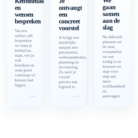
We
Kennismaken
Je
gaan
en
ontvangt
samen
wensen
een
aan de
bespreken
concreet
slag
voorstel
Via een
online call
Na akkoord
Je krijgt een
bespreken
plannen we
duidelijke
we waar je
de start,
aanpak met
bedrijf nu
verzamelen
prioriteiten,
staat, wie je
we wat
werkzaamheden,
wilt
nodig is en
planning en
bereiken en
bouwen we
investering.
waar groei
stap voor
Zo weet je
vastloopt of
stap aan
vooraf
kansen laat
meer
precies wat
liggen.
zichtbaarheid
logisch is.
en
aanvragen.