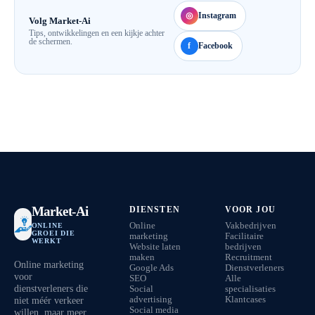
◎
Instagram
Volg Market-Ai
Tips, ontwikkelingen en een kijkje achter
de schermen.
f
Facebook
Market-Ai
DIENSTEN
VOOR JOU
Online
Vakbedrijven
ONLINE
GROEI DIE
marketing
Facilitaire
WERKT
Website laten
bedrijven
maken
Recruitment
Online marketing
Google Ads
Dienstverleners
voor
SEO
Alle
dienstverleners die
Social
specialisaties
niet méér verkeer
advertising
Klantcases
Social media
willen, maar meer