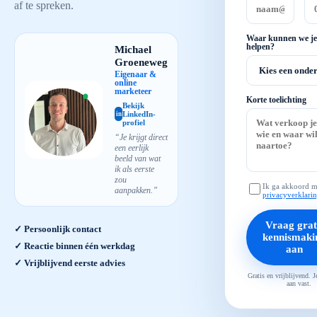
af te spreken.
Waar kunnen we je
helpen?
Michael
Groeneweg
Eigenaar &
online
marketeer
Korte toelichting
Bekijk
LinkedIn-
in
profiel
“Je krijgt direct
een eerlijk
beeld van wat
ik als eerste
zou
Ik ga akkoord m
aanpakken.”
privacyverklari
Vraag grat
✓ Persoonlijk contact
kennismaki
✓ Reactie binnen één werkdag
aan
✓ Vrijblijvend eerste advies
Gratis en vrijblijvend. J
aan vast.