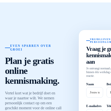
VRIJBLIJVEN
PERSOONLIJ
EVEN SPARREN OVER
Vraag je g
GROEI
kennismak
Plan je gratis
aan
online
Je ontvangt normaal
binnen één werkdag 
reactie.
kennismaking.
Naam
Bed
Vertel kort wat je bedrijf doet en
waar je naartoe wilt. We nemen
persoonlijk contact op om een
E-mailadres
Tel
geschikt moment voor de online call