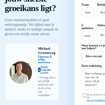
groeikans ligt?
Naam
Bedrij
Geen standaardpakket of glad
verkooppraatje. We kijken naar je
E-
Telefo
mailadres
aanbod, markt en huidige aanpak en
geven een eerlijk eerste advies.
Waar kunnen we je
Michael
mee helpen?
Groeneweg
Eigenaar &
online
marketeer
Korte toelichting
Bekijk
LinkedIn-
in
profiel
“Je krijgt direct
een eerlijk
beeld van wat
ik als eerste
zou
Ik ga akkoord m
aanpakken.”
de
privacyverklari