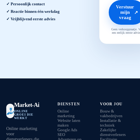
✓ Persoonlijk contact
Verstuur
✓ Reactie binnen één werkdag
mijn
↗
vraag
✓ Vrijblijvend eerste advies
Geen verkooppraatje. 
een eerlijk eerste advie
Market-Ai
DIENSTEN
VOOR JOU
Online
Bouw &
ONLINE
GROEI DIE
marketing
vakbedrijven
WERKT
Website laten
Installatie &
maken
techniek
Online marketing
Google Ads
Zakelijke
voor
SEO
dienstverleners
dienstverleners die
Adverteren op
Facilitaire