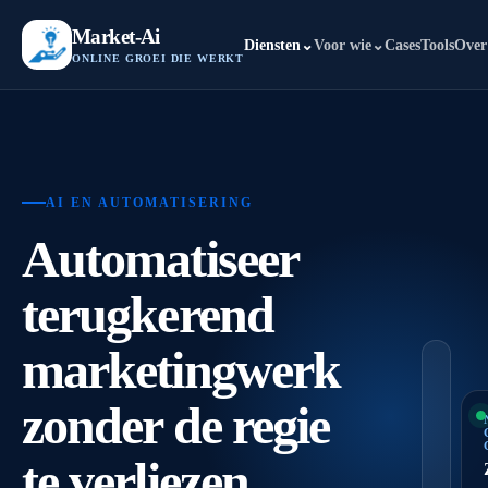
Market-Ai
Diensten
⌄
Voor wie
⌄
Cases
Tools
Over
ONLINE GROEI DIE WERKT
AI EN AUTOMATISERING
Automatiseer
terugkerend
marketingwerk
zonder de regie
te verliezen