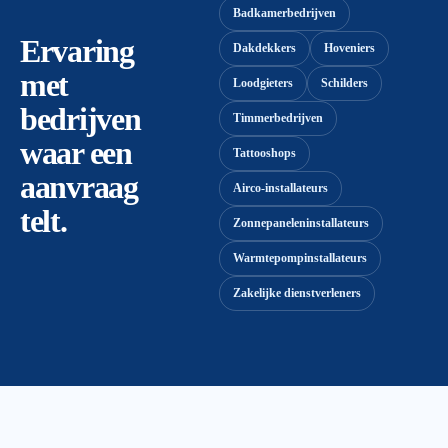
Badkamerbedrijven
Ervaring
Dakdekkers
Hoveniers
met
Loodgieters
Schilders
bedrijven
Timmerbedrijven
waar een
Tattooshops
aanvraag
Airco-installateurs
telt.
Zonnepaneleninstallateurs
Warmtepompinstallateurs
Zakelijke dienstverleners