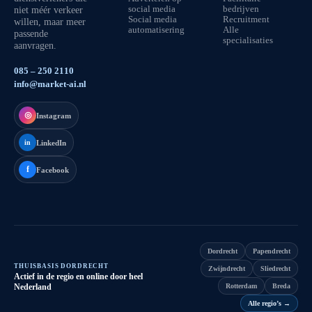
niet méér verkeer
social media
bedrijven
Social media
Recruitment
willen, maar meer
automatisering
Alle
passende
specialisaties
aanvragen.
085 – 250 2110
info@market-ai.nl
◎
Instagram
LinkedIn
in
f
Facebook
Dordrecht
Papendrecht
THUISBASIS DORDRECHT
Zwijndrecht
Sliedrecht
Actief in de regio en online door heel
Nederland
Rotterdam
Breda
Alle regio’s
→