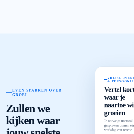
VRIJBLIJVEN
& PERSOONL
Vertel kor
EVEN SPARREN OVER
GROEI
waar je
naartoe wi
Zullen we
groeien
kijken waar
Je ontvangt normaal
gesproken binnen éé
jouw snelste
werkdag een reactie.