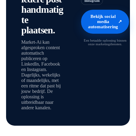
Instagram
handmatig
Bekijk social
te
media
↗
automatisering
plaatsen.
Een betaalde oplossing binnen
Market-Ai kan
onze marketingdiensten.
afgesproken content
automatisch
publiceren op
LinkedIn, Facebook
en Instagram.
Dagelijks, wekelijks
of maandelijks, met
een ritme dat past bij
jouw bedrijf. De
oplossing is
uitbreidbaar naar
andere kanalen.