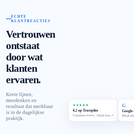
ECHTE
KLANTREACTIES
Vertrouwen
ontstaat
door wat
klanten
ervaren.
Korte lijnen,
meedenken en
G
★★★★★
resultaat dat merkbaar
4,2 op Trustpilot
Google-
is in de dagelijkse
9 openbare reviews · bekijk bron ↗
Bekijk all
praktijk.