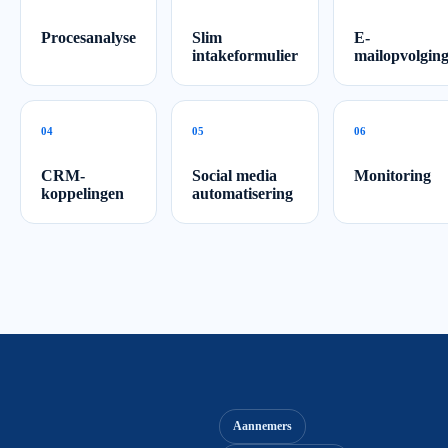
Procesanalyse
Slim
E-
intakeformulier
mailopvolgin
0
4
0
5
0
6
CRM-
Social media
Monitoring
koppelingen
automatisering
Aannemers