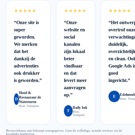
★★★★★
★★★★★
★★★★★
“
Onze site is
“
Onze
“
Het ontwer
super
website en
overtrof onz
geworden.
social
verwachting
We merken
kanalen
duidelijk,
dat het
zijn lokaal
overzichtelij
dankzij de
beter
en clean. Oo
advertenties
vindbaar
Google Ads i
ook drukker
en dat
goed
is geworden.
”
levert meer
ingericht.
”
aanvragen
Hotel &
op.
”
Edelmeub
E
Restaurant de
D
Bron:
Trustp
Watertoren
Bron:
Trustpilot
Daily Ink
T
Bron:
Trustpilot
Reviewteksten zijn beknopt weergegeven. Lees de volledige, actuele reviews via de
bronlinks hierboven.