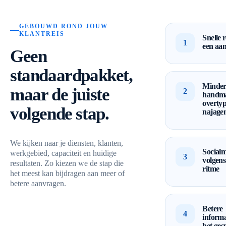
GEBOUWD ROND JOUW
KLANTREIS
Snelle 
1
een aa
Geen
standaardpakket,
Minde
maar de juiste
2
handma
overty
volgende stap.
najage
We kijken naar je diensten, klanten,
Socialm
werkgebied, capaciteit en huidige
3
volgens
resultaten. Zo kiezen we de stap die
ritme
het meest kan bijdragen aan meer of
betere aanvragen.
Betere
4
informa
het ges