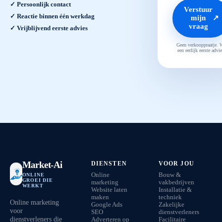
✓ Persoonlijk contact
Verstuur
✓ Reactie binnen één werkdag
mijn
↗
vraag
✓ Vrijblijvend eerste advies
Geen verkooppraatje. 
een eerlijk eerste advie
Market-Ai
DIENSTEN
VOOR JOU
Online
Bouw &
ONLINE
GROEI DIE
marketing
vakbedrijven
WERKT
Website laten
Installatie &
maken
techniek
Online marketing
Google Ads
Zakelijke
voor
SEO
dienstverleners
dienstverleners die
Adverteren op
Facilitaire