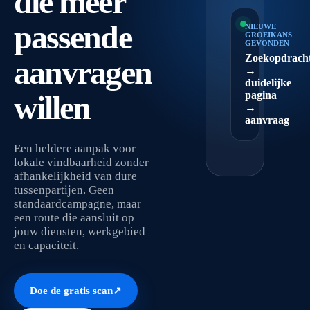
die meer
passende
NIEUWE
GROEIKANS
GEVONDEN
Zoekopdrach
aanvragen
→
duidelijke
willen
pagina
→
aanvraag
Een heldere aanpak voor
lokale vindbaarheid zonder
afhankelijkheid van dure
tussenpartijen. Geen
standaardcampagne, maar
een route die aansluit op
jouw diensten, werkgebied
en capaciteit.
Doe de gratis scan
↗