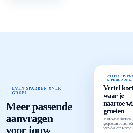
VRIJBLIJVEN
& PERSOONL
Vertel kor
EVEN SPARREN OVER
GROEI
waar je
naartoe wi
Meer passende
groeien
aanvragen
Je ontvangt normaal
gesproken binnen éé
voor jouw
werkdag een reactie.