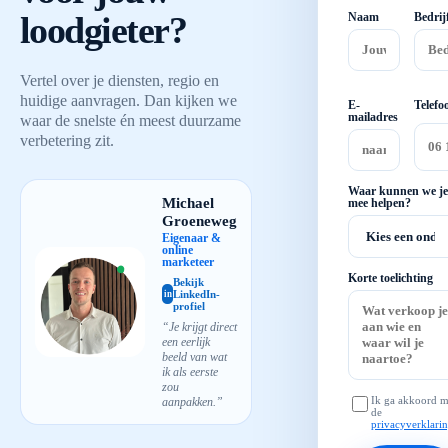
loodgieter?
Naam
Bedrij
Vertel over je diensten, regio en
huidige aanvragen. Dan kijken we
E-
Telefo
mailadres
waar de snelste én meest duurzame
verbetering zit.
Waar kunnen we je
Michael
mee helpen?
Groeneweg
Eigenaar &
online
marketeer
Korte toelichting
Bekijk
LinkedIn-
in
profiel
“Je krijgt direct
een eerlijk
beeld van wat
ik als eerste
zou
Ik ga akkoord m
aanpakken.”
de
privacyverklari