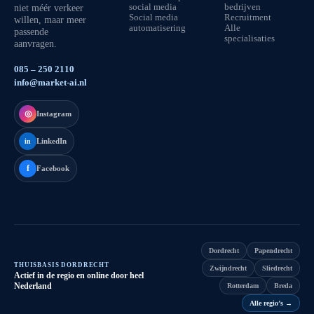
niet méér verkeer
social media
bedrijven
Social media
Recruitment
willen, maar meer
automatisering
Alle
passende
specialisaties
aanvragen.
085 – 250 2110
info@market-ai.nl
◎
Instagram
LinkedIn
in
f
Facebook
Dordrecht
Papendrecht
THUISBASIS DORDRECHT
Zwijndrecht
Sliedrecht
Actief in de regio en online door heel
Nederland
Rotterdam
Breda
Alle regio’s
→