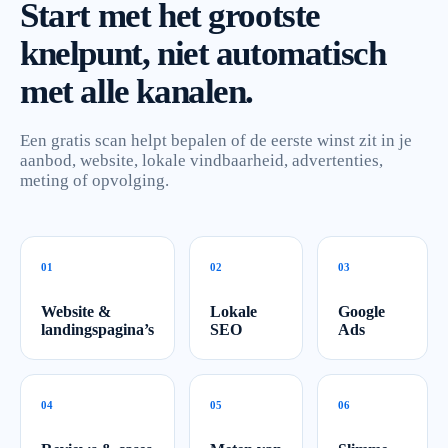
Start met het grootste
knelpunt, niet automatisch
met alle kanalen.
Een gratis scan helpt bepalen of de eerste winst zit in je
aanbod, website, lokale vindbaarheid, advertenties,
meting of opvolging.
0
1
0
2
0
3
Website &
Lokale
Google
landingspagina’s
SEO
Ads
0
4
0
5
0
6