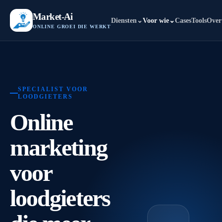
Market-Ai
Diensten
⌄
Voor wie
⌄
Cases
Tools
Over
ONLINE GROEI DIE WERKT
SPECIALIST VOOR
LOODGIETERS
Online
marketing
voor
loodgieters