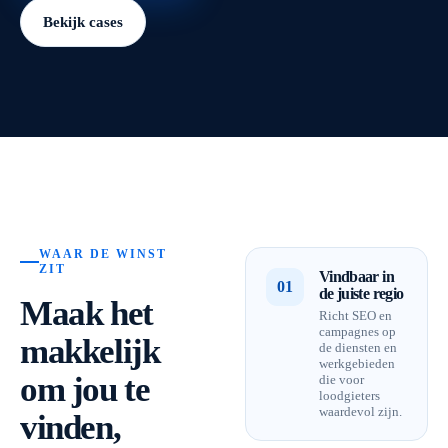
Bekijk cases
WAAR DE WINST
ZIT
Vindbaar in
01
de juiste regio
Maak het
Richt SEO en
campagnes op
makkelijk
de diensten en
werkgebieden
om jou te
die voor
loodgieters
waardevol zijn.
vinden,