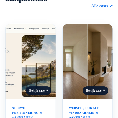
Alle cases ↗
Bekijk case ↗
Bekijk case ↗
NIEUWE
WEBSITE, LOKALE
POSITIONERING &
VINDBAARHEID &
AANVRAGEN
AANVRAGEN