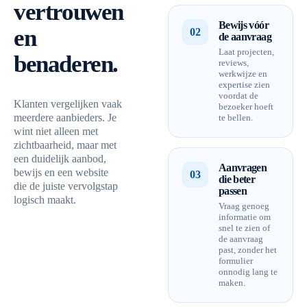
vertrouwen
Bewijs vóór
en
02
de aanvraag
Laat projecten,
benaderen.
reviews,
werkwijze en
expertise zien
voordat de
Klanten vergelijken vaak
bezoeker hoeft
meerdere aanbieders. Je
te bellen.
wint niet alleen met
zichtbaarheid, maar met
een duidelijk aanbod,
Aanvragen
bewijs en een website
03
die beter
die de juiste vervolgstap
passen
logisch maakt.
Vraag genoeg
informatie om
snel te zien of
de aanvraag
past, zonder het
formulier
onnodig lang te
maken.