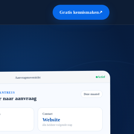
Gratis kennismaken
↗
Actief
Aanvragenoverzicht
ANTREIS
Deze maand
r naar aanvraag
Contact
s
Website
één heldere volgende stap
n