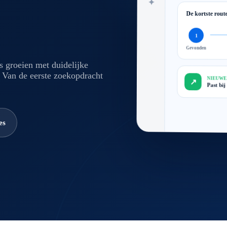
✦
De kortste rout
1
Gevonden
s groeien met duidelijke
 Van de eerste zoekopdracht
NIEUWE
↗
Past bij
es