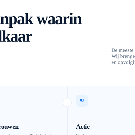
anpak waarin
lkaar
De meeste 
Wij brenge
en opvolgin
03
→
rouwen
Actie