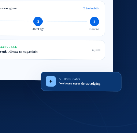
e naar groei
Live inzicht
2
3
Overtuigd
Contact
 AANVRAAG
zojuist
 regio, dienst en capaciteit
SLIMSTE KANS
✦
Verbeter eerst de opvolging