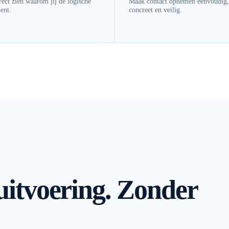
rect zien waarom jij de logische
Maak contact opnemen eenvoudig,
ent.
concreet en veilig.
 uitvoering. Zonder