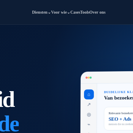
Diensten
⌄
Voor wie
⌄
Cases
Tools
Over ons
id
DUIDELIJKE KL
⌂
Van bezoeke
↗
de
Relevante bezoeker
◎
SEO + Ads
⌁
mensen die nu zoeke