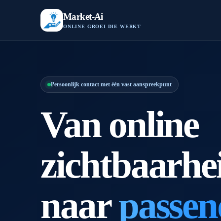
Market-Ai
ONLINE GROEI DIE WERKT
Persoonlijk contact met één vast aanspreekpunt
Van online
zichtbaarhe
naar
passen