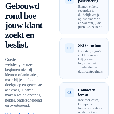
positionering
Gebouwd
Binnen enkele
seconden is
rond hoe
duidelijk wat je
oplost, voor wie
jouw klant
en waarom jij de
juiste keuze bent.
zoekt en
beslist.
SEO-structuur
02
Diensten, regio’s
en klantvragen
Goede
krijgen een
logische plek
webdesignkeuzes
zonder dunne
beginnen niet bij
duplicaatpagina’s.
kleuren of animaties,
maar bij je aanbod,
doelgroep en gewenste
aanvraag. Daarna
Contact en
03
bewijs
maken we de ervaring
helder, onderscheidend
Reviews, cases,
knoppen en
en overtuigend.
formulieren staan
op de plekken