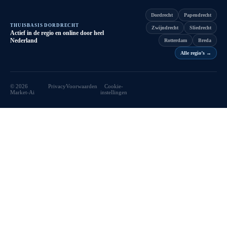
Dordrecht
Papendrecht
THUISBASIS DORDRECHT
Zwijndrecht
Sliedrecht
Actief in de regio en online door heel
Nederland
Rotterdam
Breda
Alle regio’s
→
©
2026
Privacy
Voorwaarden
Cookie-
Market-Ai
instellingen