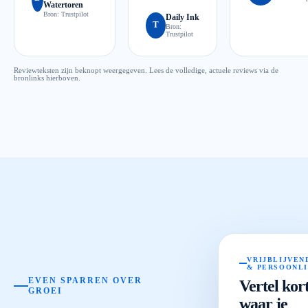
Watertoren
Bron:
Trustpilot
Daily Ink
T
Bron:
Trustpilot
Reviewteksten zijn beknopt weergegeven. Lees de volledige, actuele reviews via de
bronlinks hierboven.
VRIJBLIJVEN
& PERSOONL
EVEN SPARREN OVER
Vertel kor
GROEI
waar je