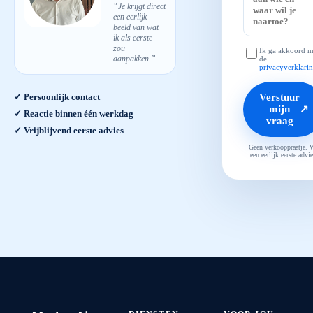
“Je krijgt direct
een eerlijk
beeld van wat
ik als eerste
zou
Ik ga akkoord m
aanpakken.”
de
privacyverklari
Verstuur
✓ Persoonlijk contact
mijn
↗
✓ Reactie binnen één werkdag
vraag
✓ Vrijblijvend eerste advies
Geen verkooppraatje. 
een eerlijk eerste advie