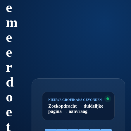
e
m
e
e
r
d
o
NIEUWE GROEIKANS GEVONDEN
Zoekopdracht → duidelijke
e
pagina → aanvraag
t