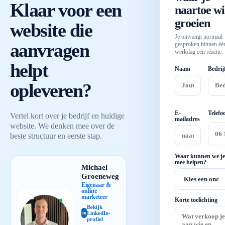
Klaar voor een
naartoe wi
groeien
website die
Je ontvangt normaal
aanvragen
gesproken binnen éé
werkdag een reactie.
helpt
Naam
Bedrij
opleveren?
E-
Telefo
Vertel kort over je bedrijf en huidige
mailadres
website. We denken mee over de
beste structuur en eerste stap.
Waar kunnen we je
mee helpen?
Michael
Groeneweg
Eigenaar &
online
marketeer
Korte toelichting
Bekijk
LinkedIn-
in
profiel