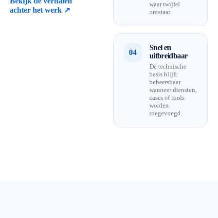
Bekijk de verhalen
waar twijfel
achter het werk ↗
ontstaat.
Snel en
04
uitbreidbaar
De technische
basis blijft
beheersbaar
wanneer diensten,
cases of tools
worden
toegevoegd.