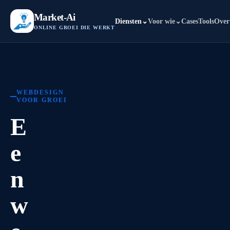
Market-Ai
Diensten
⌄
Voor wie
⌄
Cases
Tools
Over
ONLINE GROEI DIE WERKT
WEBDESIGN
VOOR GROEI
E
e
n
w