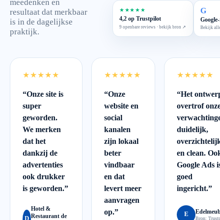
meedenken en
G
★★★★★
resultaat dat merkbaar
4,2 op Trustpilot
Google-
is in de dagelijkse
9 openbare reviews · bekijk bron ↗
Bekijk all
praktijk.
★★★★★
★★★★★
★★★★★
“
Onze site is
“
Onze
“
Het ontwer
super
website en
overtrof onz
geworden.
social
verwachting
We merken
kanalen
duidelijk,
dat het
zijn lokaal
overzichtelij
dankzij de
beter
en clean. Oo
advertenties
vindbaar
Google Ads i
ook drukker
en dat
goed
is geworden.
”
levert meer
ingericht.
”
aanvragen
Hotel &
op.
”
Edelmeub
E
Restaurant de
D
Bron:
Trustp