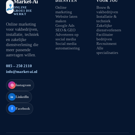
Market-Ai
DIENSTEN
VOOR JOU
Online
Bouw &
ONLINE
GROEI DIE
marketing
vakbedrijven
WERKT
Website laten
Installatie &
maken
techniek
Online marketing
Google Ads
Zakelijke
voor vakbedrijven,
SEO & GEO
dienstverleners
installatie, techniek
Adverteren op
Facilitaire
en zakelijke
social media
bedrijven
Social media
Recruitment
dienstverlening die
automatisering
Alle
meer passende
specialisaties
aanvragen willen.
085 – 250 2110
info@market-ai.nl
◎
Instagram
LinkedIn
in
f
Facebook