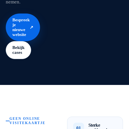
nemen.
Bespreek
je
↗
nieuwe
website
Bekijk
cases
GEEN ONLINE
VISITEKAARTJE
Sterke
01