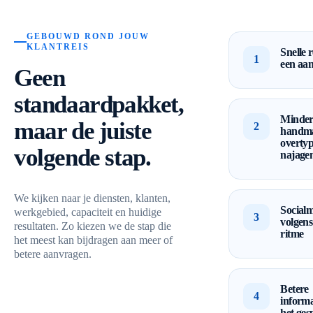
GEBOUWD ROND JOUW
KLANTREIS
Snelle 
1
een aa
Geen
standaardpakket,
Minde
maar de juiste
2
handma
overty
volgende stap.
najage
We kijken naar je diensten, klanten,
Socialm
werkgebied, capaciteit en huidige
3
volgens
resultaten. Zo kiezen we de stap die
ritme
het meest kan bijdragen aan meer of
betere aanvragen.
Betere
4
informa
het ges