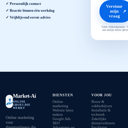
✓ Persoonlijk contact
Verstuur
✓ Reactie binnen één werkdag
mijn
↗
vraag
✓ Vrijblijvend eerste advies
Geen verkooppraatje. 
een eerlijk eerste advie
Market-Ai
DIENSTEN
VOOR JOU
Online
Bouw &
ONLINE
GROEI DIE
marketing
vakbedrijven
WERKT
Website laten
Installatie &
maken
techniek
Online marketing
Google Ads
Zakelijke
voor
SEO
dienstverleners
dienstverleners die
Adverteren op
Facilitaire