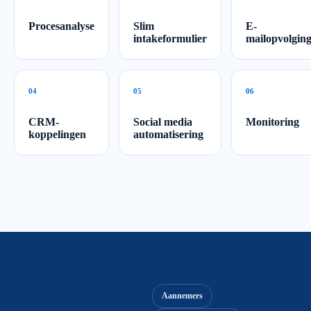
Procesanalyse
Slim
E-
intakeformulier
mailopvolgin
0
4
0
5
0
6
CRM-
Social media
Monitoring
koppelingen
automatisering
Aannemers