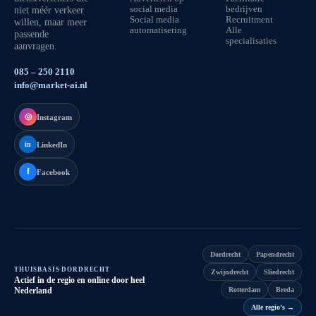
niet méér verkeer
social media
bedrijven
Social media
Recruitment
willen, maar meer
automatisering
Alle
passende
specialisaties
aanvragen.
085 – 250 2110
info@market-ai.nl
◎
Instagram
LinkedIn
in
f
Facebook
Dordrecht
Papendrecht
THUISBASIS DORDRECHT
Zwijndrecht
Sliedrecht
Actief in de regio en online door heel
Nederland
Rotterdam
Breda
Alle regio’s
→