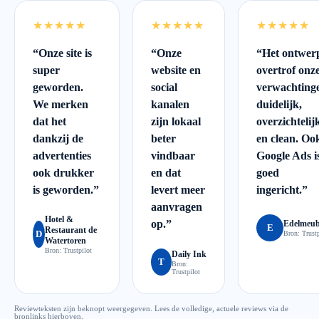
★★★★★
★★★★★
★★★★★
“
Onze site is
“
Onze
“
Het ontwer
super
website en
overtrof onz
geworden.
social
verwachting
We merken
kanalen
duidelijk,
dat het
zijn lokaal
overzichtelij
dankzij de
beter
en clean. Oo
advertenties
vindbaar
Google Ads i
ook drukker
en dat
goed
is geworden.
”
levert meer
ingericht.
”
aanvragen
Hotel &
op.
”
Edelmeub
E
Restaurant de
D
Bron:
Trustp
Watertoren
Bron:
Trustpilot
Daily Ink
T
Bron:
Trustpilot
Reviewteksten zijn beknopt weergegeven. Lees de volledige, actuele reviews via de
bronlinks hierboven.