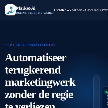
Market-Ai
Diensten
⌄
Voor wie
⌄
Cases
Tools
Over
ONLINE GROEI DIE WERKT
AI EN AUTOMATISERING
Automatiseer
terugkerend
marketingwerk
zonder de regie
te verliezen