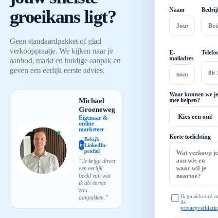
groeikans ligt?
Naam
Bedrij
Geen standaardpakket of glad
verkooppraatje. We kijken naar je
E-
Telefo
mailadres
aanbod, markt en huidige aanpak en
geven een eerlijk eerste advies.
Waar kunnen we je
Michael
mee helpen?
Groeneweg
Eigenaar &
online
marketeer
Korte toelichting
Bekijk
LinkedIn-
in
profiel
“Je krijgt direct
een eerlijk
beeld van wat
ik als eerste
zou
Ik ga akkoord m
aanpakken.”
de
privacyverklari