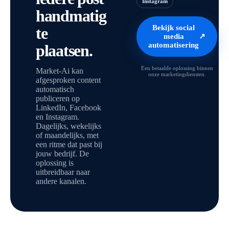
Instagram
handmatig
Bekijk social
te
media
↗
automatisering
plaatsen.
Een betaalde oplossing binnen
Market-Ai kan
onze marketingdiensten.
afgesproken content
automatisch
publiceren op
LinkedIn, Facebook
en Instagram.
Dagelijks, wekelijks
of maandelijks, met
een ritme dat past bij
jouw bedrijf. De
oplossing is
uitbreidbaar naar
andere kanalen.