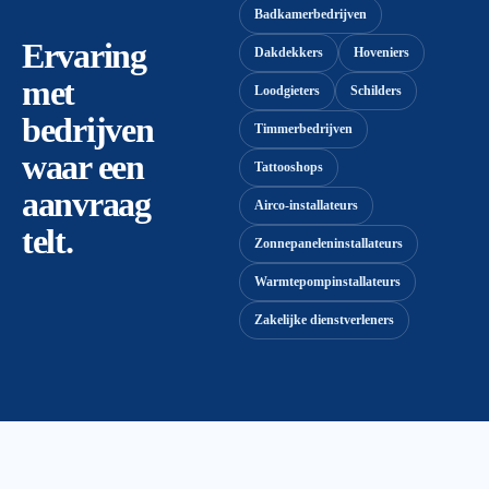
Badkamerbedrijven
Ervaring
Dakdekkers
Hoveniers
met
Loodgieters
Schilders
bedrijven
Timmerbedrijven
waar een
Tattooshops
aanvraag
Airco-installateurs
telt.
Zonnepaneleninstallateurs
Warmtepompinstallateurs
Zakelijke dienstverleners