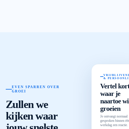
VRIJBLIJVEN
& PERSOONL
Vertel kor
EVEN SPARREN OVER
GROEI
waar je
naartoe wi
Zullen we
groeien
kijken waar
Je ontvangt normaal
gesproken binnen éé
jouw snelste
werkdag een reactie.