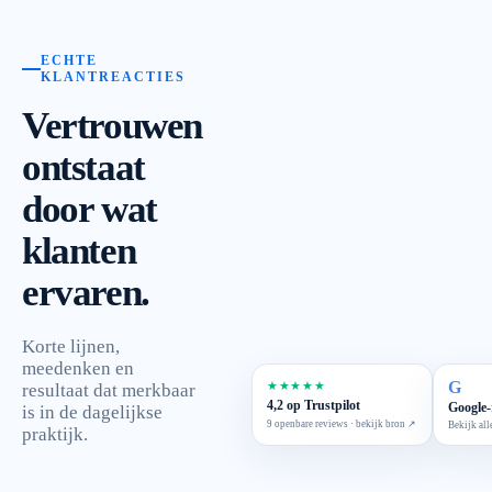
ECHTE
KLANTREACTIES
Vertrouwen
ontstaat
door wat
klanten
ervaren.
Korte lijnen,
meedenken en
G
★★★★★
resultaat dat merkbaar
4,2 op Trustpilot
Google-
is in de dagelijkse
9 openbare reviews · bekijk bron ↗
Bekijk all
praktijk.