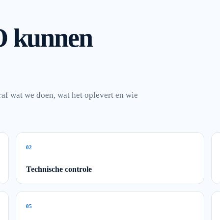
O kunnen
raf wat we doen, wat het oplevert en wie
0
2
Technische controle
0
5