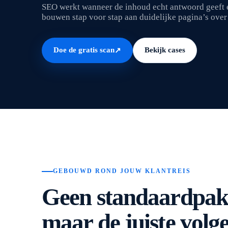
SEO werkt wanneer de inhoud echt antwoord geeft e
bouwen stap voor stap aan duidelijke pagina’s over 
Doe de gratis scan
Bekijk cases
↗
GEBOUWD ROND JOUW KLANTREIS
Geen standaardpak
maar de juiste volg