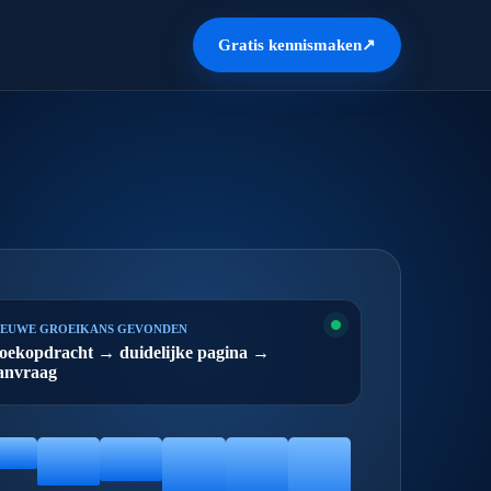
Gratis kennismaken
↗
IEUWE GROEIKANS GEVONDEN
oekopdracht → duidelijke pagina →
anvraag