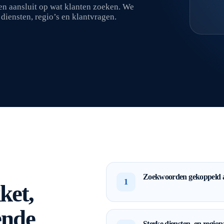
n aansluit op wat klanten zoeken. We
diensten, regio’s en klantvragen.
Zoekwoorden gekoppeld a
1
ket,
ende
Sterke diensten- en regiop