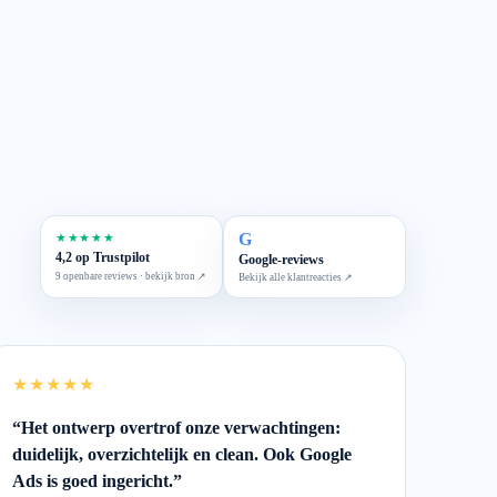
G
★★★★★
4,2 op Trustpilot
Google-reviews
9 openbare reviews · bekijk bron ↗
Bekijk alle klantreacties ↗
★★★★★
“
Het ontwerp overtrof onze verwachtingen:
duidelijk, overzichtelijk en clean. Ook Google
Ads is goed ingericht.
”