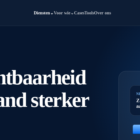
Diensten
⌄
Voor wie
⌄
Cases
Tools
Over ons
htbaarheid
and sterker
N
Z
a