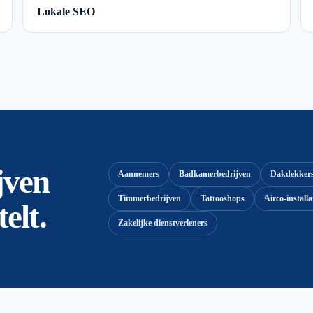
Lokale SEO
jven
Aannemers
Badkamerbedrijven
Dakdekker
Timmerbedrijven
Tattooshops
Airco-installa
elt.
Zakelijke dienstverleners