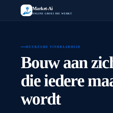
Market-Ai
ONLINE GROEI DIE WERKT
DUURZAME VINDBAARHEID
Bouw aan zic
die iedere ma
wordt