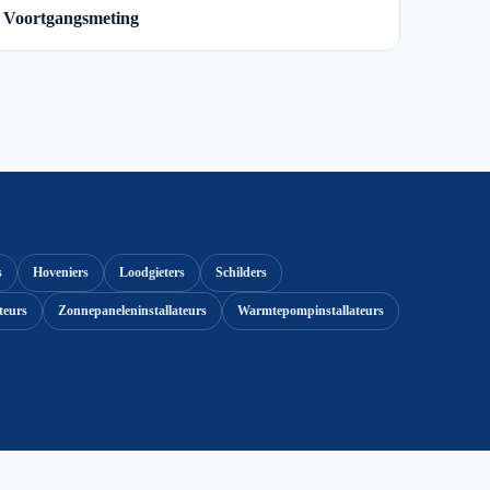
Voortgangsmeting
s
Hoveniers
Loodgieters
Schilders
teurs
Zonnepaneleninstallateurs
Warmtepompinstallateurs