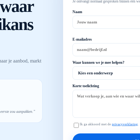
 waar
Je ontvangt normaal gesproken binnen één we
Naam
ikans
E-mailadres
naar je aanbod, markt
Waar kunnen we je mee helpen?
Korte toelichting
ls eerste zou aanpakken.”
Ik ga akkoord met de
privacyverklaring
.