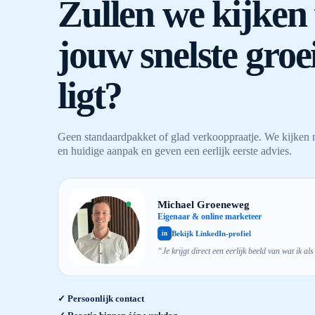
Zullen we kijken
jouw snelste groe
ligt?
Geen standaardpakket of glad verkooppraatje. We kijken 
en huidige aanpak en geven een eerlijk eerste advies.
Michael Groeneweg
Eigenaar & online marketeer
Bekijk LinkedIn-profiel
in
“Je krijgt direct een eerlijk beeld van wat ik a
✓ Persoonlijk contact