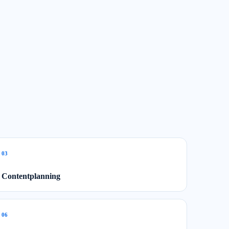
0
3
Contentplanning
0
6