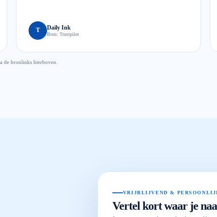
Daily Ink
T
Bron:
Trustpilot
ia de bronlinks hierboven.
VRIJBLIJVEND & PERSOONLI
Vertel kort waar je naa