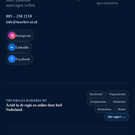
meer passende
specialisaties
aanvragen willen.
085 – 250 2110
info@market-ai.nl
◎
Instagram
LinkedIn
in
f
Facebook
Dordrecht
Papendrecht
THUISBASIS DORDRECHT
Zwijndrecht
Sliedrecht
Actief in de regio en online door heel
Nederland
Rotterdam
Breda
Alle regio’s
→