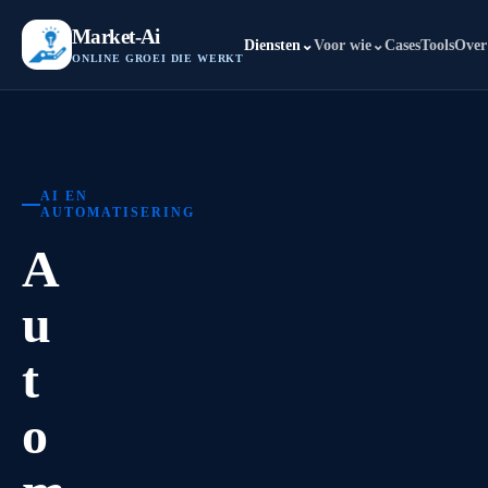
Market-Ai
Diensten
⌄
Voor wie
⌄
Cases
Tools
Over
ONLINE GROEI DIE WERKT
AI EN
AUTOMATISERING
A
u
t
o