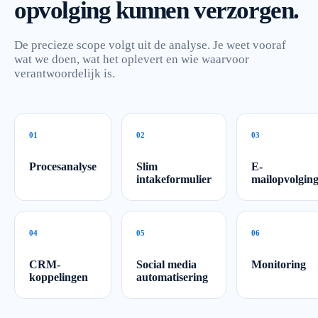
opvolging kunnen verzorgen.
De precieze scope volgt uit de analyse. Je weet vooraf
wat we doen, wat het oplevert en wie waarvoor
verantwoordelijk is.
0
1
0
2
0
3
Procesanalyse
Slim
E-
intakeformulier
mailopvolgin
0
4
0
5
0
6
CRM-
Social media
Monitoring
koppelingen
automatisering