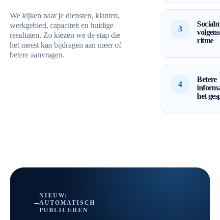
We kijken naar je diensten, klanten,
Socialm
werkgebied, capaciteit en huidige
3
volgens
resultaten. Zo kiezen we de stap die
ritme
het meest kan bijdragen aan meer of
betere aanvragen.
Betere
4
informa
het ges
NIEUW:
AUTOMATISCH
PUBLICEREN