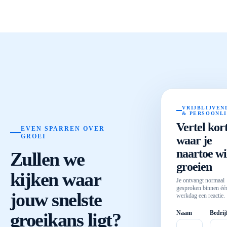
VRIJBLIJVEN
& PERSOONL
Vertel kor
EVEN SPARREN OVER
GROEI
waar je
naartoe wi
Zullen we
groeien
kijken waar
Je ontvangt normaal
gesproken binnen éé
jouw snelste
werkdag een reactie.
groeikans ligt?
Naam
Bedrij