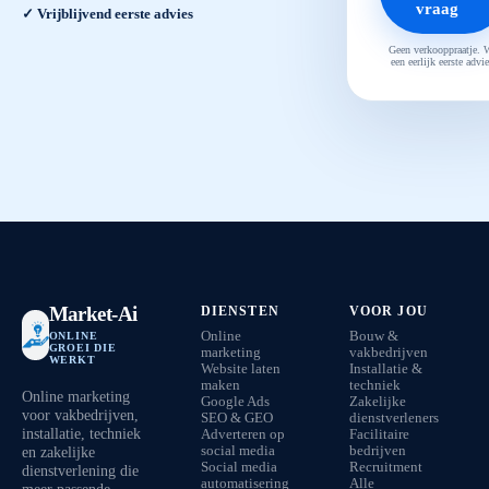
vraag
✓ Vrijblijvend eerste advies
Geen verkooppraatje. 
een eerlijk eerste advie
Market-Ai
DIENSTEN
VOOR JOU
Online
Bouw &
ONLINE
GROEI DIE
marketing
vakbedrijven
WERKT
Website laten
Installatie &
maken
techniek
Online marketing
Google Ads
Zakelijke
voor vakbedrijven,
SEO & GEO
dienstverleners
installatie, techniek
Adverteren op
Facilitaire
en zakelijke
social media
bedrijven
Social media
Recruitment
dienstverlening die
automatisering
Alle