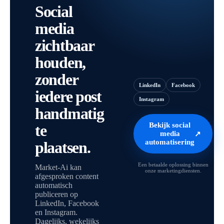
Social
media
zichtbaar
houden,
zonder
LinkedIn
Facebook
iedere post
Instagram
handmatig
Bekijk social
te
media
↗
automatisering
plaatsen.
Een betaalde oplossing binnen
Market-Ai kan
onze marketingdiensten.
afgesproken content
automatisch
publiceren op
LinkedIn, Facebook
en Instagram.
Dagelijks, wekelijks