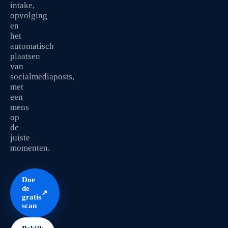
intake,
opvolging
en
het
automatisch
plaatsen
van
socialmediaposts,
met
een
mens
op
de
juiste
momenten.
Doe
de
↗
gratis
scan