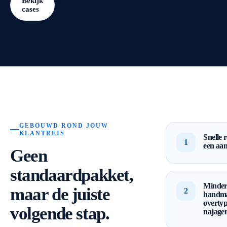
Bekijk
cases
GEBOUWD ROND JOUW
KLANTREIS
Snelle 
1
een aa
Geen
standaardpakket,
Minde
maar de juiste
2
handma
overty
volgende stap.
najage