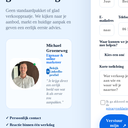
Geen standaardpakket of glad
verkooppraatje. We kijken naar je
E-
Telefo
mailadres
aanbod, markt en huidige aanpak en
geven een eerlijk eerste advies.
Waar kunnen we je
Michael
mee helpen?
Groeneweg
Eigenaar &
online
marketeer
Korte toelichting
Bekijk
LinkedIn-
in
profiel
“Je krijgt direct
een eerlijk
beeld van wat
ik als eerste
zou
Ik ga akkoord m
aanpakken.”
de
privacyverklari
✓ Persoonlijk contact
Verstuur
✓ Reactie binnen één werkdag
mijn
↗