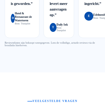
is geworden.
”
levert meer
ingericht.
”
aanvragen
Hotel &
op.
”
Edelmeub
E
Restaurant de
D
Bron:
Trustp
Watertoren
Bron:
Trustpilot
Daily Ink
T
Bron:
Trustpilot
Reviewteksten zijn beknopt weergegeven. Lees de volledige, actuele reviews via de
bronlinks hierboven.
VEELGESTELDE VRAGEN