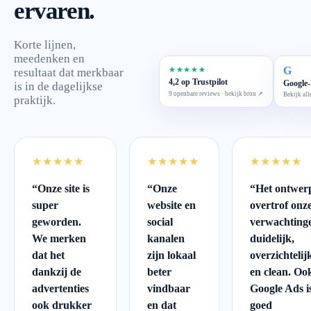
ervaren.
Korte lijnen,
meedenken en
G
★★★★★
resultaat dat merkbaar
4,2 op Trustpilot
Google-
is in de dagelijkse
9 openbare reviews · bekijk bron ↗
Bekijk all
praktijk.
★★★★★
★★★★★
★★★★★
“
Onze site is
“
Onze
“
Het ontwer
super
website en
overtrof onz
geworden.
social
verwachting
We merken
kanalen
duidelijk,
dat het
zijn lokaal
overzichtelij
dankzij de
beter
en clean. Oo
advertenties
vindbaar
Google Ads i
ook drukker
en dat
goed