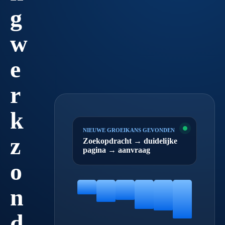
g
w
e
r
k
NIEUWE GROEIKANS GEVONDEN
z
Zoekopdracht → duidelijke
pagina → aanvraag
o
n
d