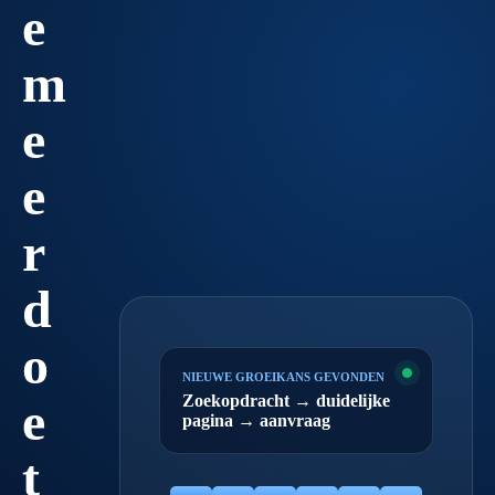
e
m
e
e
r
d
o
NIEUWE GROEIKANS GEVONDEN
Zoekopdracht → duidelijke
e
pagina → aanvraag
t