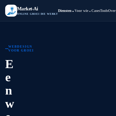
Market-Ai
Diensten
⌄
Voor wie
⌄
Cases
Tools
Over
ONLINE GROEI DIE WERKT
WEBDESIGN
VOOR GROEI
E
e
n
w