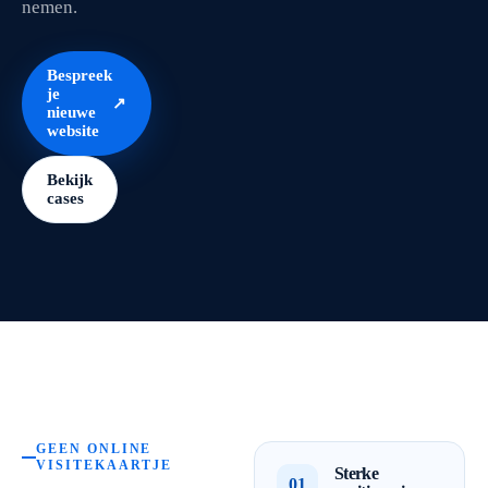
nemen.
Bespreek
je
↗
nieuwe
website
Bekijk
cases
GEEN ONLINE
VISITEKAARTJE
Sterke
01