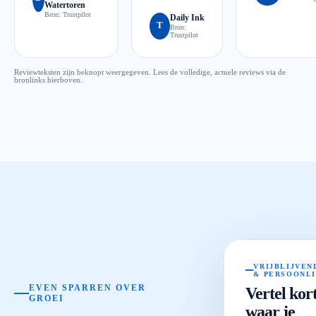
Watertoren
Bron:
Trustpilot
Daily Ink
T
Bron:
Trustpilot
Reviewteksten zijn beknopt weergegeven. Lees de volledige, actuele reviews via de
bronlinks hierboven.
VRIJBLIJVEN
& PERSOONL
EVEN SPARREN OVER
Vertel kor
GROEI
waar je