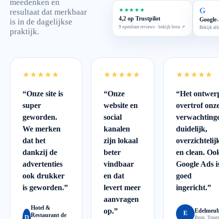
meedenken en
G
★★★★★
resultaat dat merkbaar
4,2 op Trustpilot
Google-
is in de dagelijkse
9 openbare reviews · bekijk bron ↗
Bekijk all
praktijk.
★★★★★
★★★★★
★★★★★
“
Onze site is
“
Onze
“
Het ontwer
super
website en
overtrof onz
geworden.
social
verwachting
We merken
kanalen
duidelijk,
dat het
zijn lokaal
overzichtelij
dankzij de
beter
en clean. Oo
advertenties
vindbaar
Google Ads i
ook drukker
en dat
goed
is geworden.
”
levert meer
ingericht.
”
aanvragen
Hotel &
op.
”
Edelmeub
E
Restaurant de
D
Bron:
Trustp