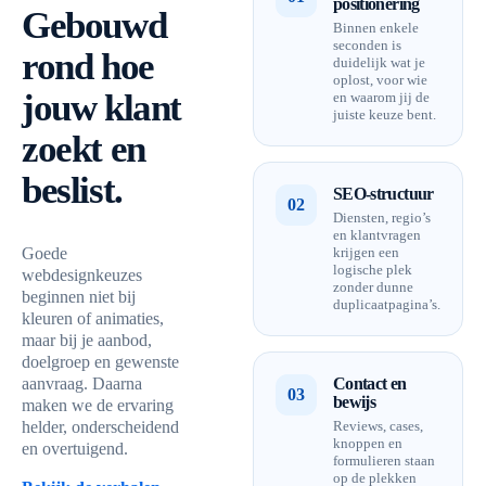
positionering
Gebouwd
Binnen enkele
seconden is
rond hoe
duidelijk wat je
oplost, voor wie
jouw klant
en waarom jij de
juiste keuze bent.
zoekt en
beslist.
SEO-structuur
02
Diensten, regio’s
en klantvragen
Goede
krijgen een
logische plek
webdesignkeuzes
zonder dunne
beginnen niet bij
duplicaatpagina’s.
kleuren of animaties,
maar bij je aanbod,
doelgroep en gewenste
aanvraag. Daarna
Contact en
03
bewijs
maken we de ervaring
helder, onderscheidend
Reviews, cases,
knoppen en
en overtuigend.
formulieren staan
op de plekken