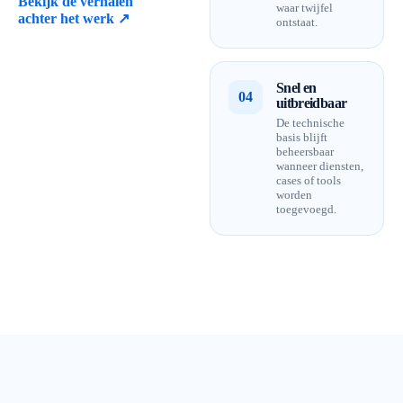
Bekijk de verhalen
waar twijfel
achter het werk ↗
ontstaat.
Snel en
04
uitbreidbaar
De technische
basis blijft
beheersbaar
wanneer diensten,
cases of tools
worden
toegevoegd.