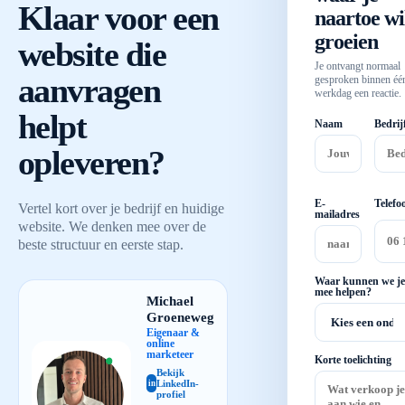
Klaar voor een
naartoe wi
groeien
website die
Je ontvangt normaal
aanvragen
gesproken binnen éé
werkdag een reactie.
helpt
Naam
Bedrij
opleveren?
E-
Telefo
Vertel kort over je bedrijf en huidige
mailadres
website. We denken mee over de
beste structuur en eerste stap.
Waar kunnen we je
mee helpen?
Michael
Groeneweg
Eigenaar &
online
marketeer
Korte toelichting
Bekijk
LinkedIn-
in
profiel