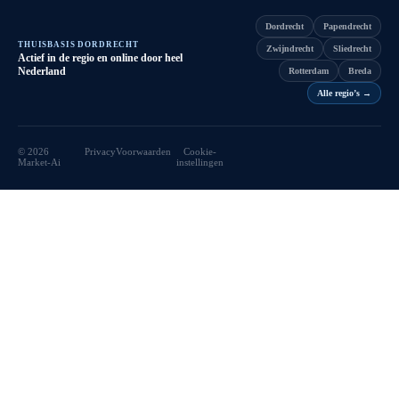
Dordrecht
Papendrecht
THUISBASIS DORDRECHT
Zwijndrecht
Sliedrecht
Actief in de regio en online door heel
Nederland
Rotterdam
Breda
Alle regio’s
→
©
2026
Privacy
Voorwaarden
Cookie-
Market-Ai
instellingen