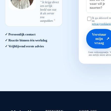
“Je krijgt direct
een eerlijk
beeld van wat
ik als eerste
zou
Ik ga akkoord m
aanpakken.”
de
privacyverklari
Verstuur
✓ Persoonlijk contact
mijn
↗
✓ Reactie binnen één werkdag
vraag
✓ Vrijblijvend eerste advies
Geen verkooppraatje. 
een eerlijk eerste advie