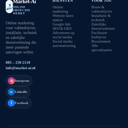
Market-Ai
DIENSTEN
VOOR JOU
Online
Bouw &
ONLINE
GROEI DIE
marketing
vakbedrijven
WERKT
Website laten
Installatie &
maken
techniek
Online marketing
Google Ads
Zakelijke
voor vakbedrijven,
SEO & GEO
dienstverleners
installatie, techniek
Adverteren op
Facilitaire
en zakelijke
social media
bedrijven
Social media
Recruitment
dienstverlening die
automatisering
Alle
meer passende
specialisaties
aanvragen willen.
085 – 250 2110
info@market-ai.nl
◎
Instagram
LinkedIn
in
f
Facebook